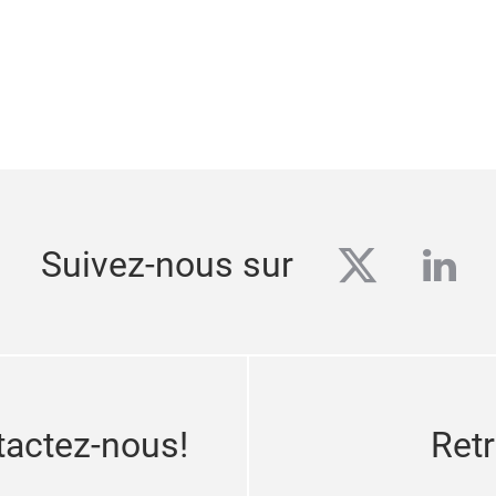
twitter
link
Suivez-nous sur
tactez-nous!
Ret