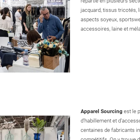
répartie en plusieurs secte
jacquard, tissus tricotés,
aspects soyeux, sportswea
accessoires, laine et mél
Apparel Sourcing
est le 
d’habillement et d’access
centaines de fabricants int
compétitifs. On y trouve 