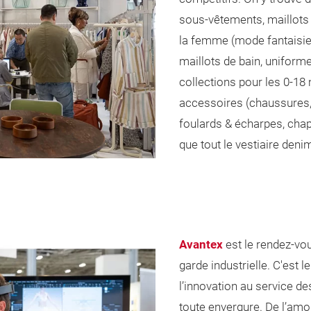
sous-vêtements, maillots 
la femme (mode fantaisie à
maillots de bain, uniforme
collections pour les 0-18 
accessoires (chaussures, 
foulards & écharpes, chap
que tout le vestiaire deni
Avantex
est le rendez-vo
garde industrielle. C'est 
l’innovation au service d
toute envergure. De l’amont