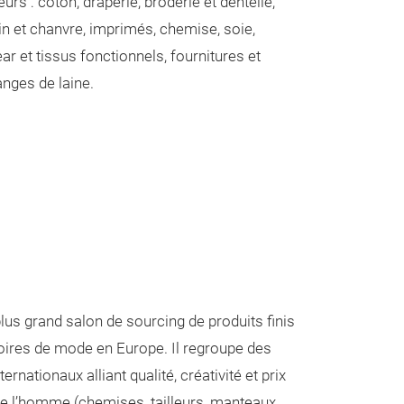
urs : coton, draperie, broderie et dentelle,
 lin et chanvre, imprimés, chemise, soie,
r et tissus fonctionnels, fournitures et
anges de laine.
plus grand salon de sourcing de produits finis
oires de mode en Europe. Il regroupe des
ernationaux alliant qualité, créativité et prix
de l’homme (chemises, tailleurs, manteaux,